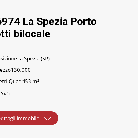
974 La Spezia Porto
tti bilocale
La Spezia (SP)
130.000
53 m²
 vani
ettagli immobile