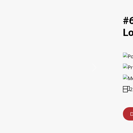
#6
Lo
Avanti
2
D